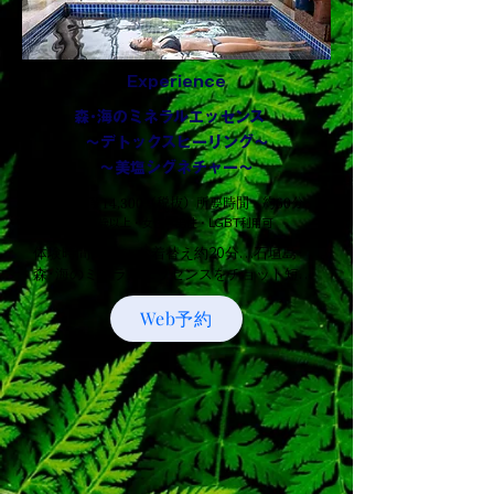
に向き合う時間をお届けします。

メニュー内容 所要時間 約100分

・カウンセリング 20分

Experience
（ミネラルテラピーのご説明・ご案内含む)

森･海のミネラルエッセンス
・シンギングボウルセラピー 80分

～デトックスヒーリング～
（シンギングボウルセラピー以外の入浴・ご
支度・サウナ・フリースクラブ)

～美塩シグネチャー～
料金 ￥14,300（税抜）所要時間 約60分
※バスタオル付き。

15歳以上・女性・男性・LGBT利用可
※ミネラルテラピー入浴前にメイクはオフし
ていただきます。

体験時間35分＋お着替え約20分…石垣島･
（ミネラルの特性上、油分が浮きやすくなり
森･海のミネラルエッセンスをチョット短い
ます）

時間で体感してみたい方向け“コース。（お
※ミネラルテラピー入浴は、水着着用となり
Web予約
支払一回で最大5名様まで対応可
ます。

能）　　　　　　　　　

水着レンタルをご希望の場合は、＋200円に
現地支払￥14,300円（税別）

て承ります。

クレジットカード利用可

「☀️晴天特典」晴天キャッシュバックのご案
内】

メニュー内容 所要時間 約60分
