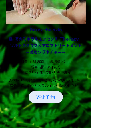
Detox the skin
森･海のミネラルエッセンス Therapy
​ソルトスクラブ×アロマトリートメント
～美塩シグネチャー～
料金 ￥23,800円（現地決済）
所要時間 約170分
15歳以上・女性・男性・LGBT利用可
施術約 140分⁺カウンセリングやお着換え約
30分…森･海のミネラルエッセンスセラピー
×石垣島産ソルトスクラブ体験。

Web予約
自然のエネルギーに包まれて、心ほぐれる時
間を八重山諸島の豊かな自然が育んだ、石垣
島産の海塩を贅沢に使用。ミネラル豊富な海
塩でお肌をやさしく磨き、古い角質を穏やか
にオフ。
