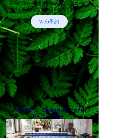
施術約70分＋お着替え約20分…石垣島･森･
海のミネラルエッセンスを始めて体感す
る“コース。　　　　　　　　　

Web予約
現地支払￥15,800円（税別）

クレジットカード利用可

…BIAN Deep Trance Ritual…

森・海・音に包まれる、深い感覚のリトリー
ト体験。

石垣島の海と森が育んだミネラルエッセン
ス、そしてセラピストが奏でるシンギングボ
ウルの倍音。

自然のチカラと音の波動がやさしく身体を包
み込み、まるで瞑想しているかのような、深
いリラクゼーションへと導きます。

Forest & Ocean Mineral
このトリートメントは、音と自然のエネルギ
Salt Ritual
ーが織りなすBIANだけの“デトックス・ヒー
リング”。

心とからだがゆるみ、本来の自分自身と静か