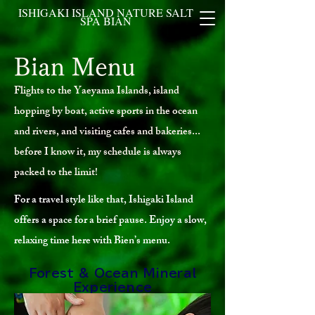
ISHIGAKI ISLAND NATURE​ SALT
SPA BIAN
Bian Menu
Flights to the Yaeyama Islands, island
hopping by boat, active sports in the ocean
and rivers, and visiting cafes and bakeries...
before I know it, my schedule is always
packed to the limit!
For a travel style like that, Ishigaki Island
offers a space for a brief pause. Enjoy a slow,
relaxing time here with Bien’s menu.
Forest & Ocean Mineral
Experience