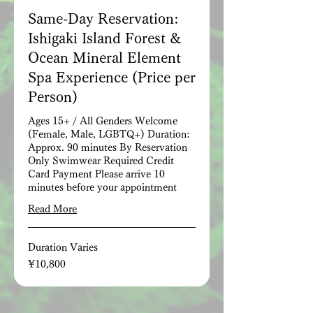
Same-Day Reservation:
Ishigaki Island Forest &
Ocean Mineral Element
Spa Experience (Price per
Person)
Ages 15+ / All Genders Welcome
(Female, Male, LGBTQ+) Duration:
Approx. 90 minutes By Reservation
Only Swimwear Required Credit
Card Payment Please arrive 10
minutes before your appointment
Read More
Duration Varies
10,800
¥10,800
Japanese
yen