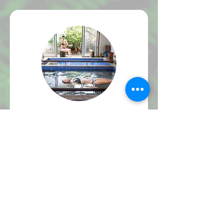
Same-Day Reservation:
Ishigaki Island Forest &
Ocean Mineral Element
Spa Experience (Up to 5
Guests per Booking)
Ages 15+ / All Genders Welcome
(Female, Male, LGBTQ+) Duration:
Approx. 120 minutes By Reservation
Only Swimwear Required Credit