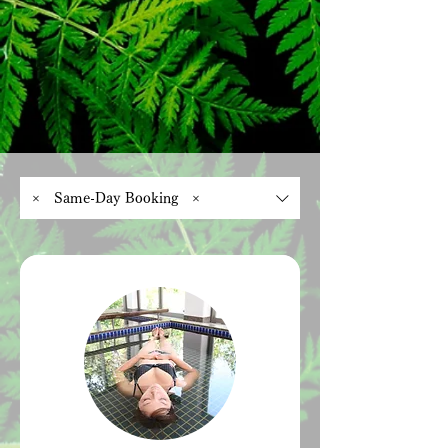
（ミネラルテラピーのご説明）

当店では、晴れの日のご利用をより楽しんで
いただけるよう、以下の特典を常設しており
※バスタオル付き。

ます。

※ミネラルテラピー入浴前にメイクはオフし
対象： ご予約時間が 09:30～15:30 のお客様

ていただきます。

内容： 当日、現地が 晴天 の場合、その場で 
（ミネラルの特性上、油分が浮きやすくなり
1,000円 をキャッシュバックいたします。

ます）

判断基準： 気象庁の当日予報または現地の
※ミネラルテラピー入浴は、水着着用となり
天候状況に基づき判断いたします。
ます。

× Same-Day Booking ×
水着レンタルをご希望の場合は、＋200円に
て承ります。