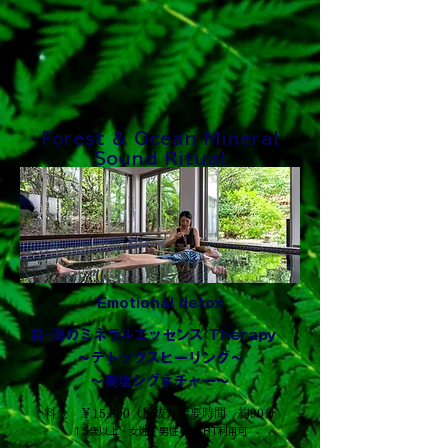
心地よいアロマとともに、心身ともに本来の
バランスへと整えていく、極上のスパトリー
トメントをご体感ください。

「☀️晴天特典」晴天キャッシュバックのご案
Forest & Ocean Mineral
内】

Sound Ritual
当店では、晴れの日のご利用をより楽しんで
いただけるよう、以下の特典を常設しており
ます。

対象： ご予約時間が 09:30～15:30 のお客様

内容： 当日、現地が 晴天 の場合、その場で 
1,000円 をキャッシュバックいたします。

Emotional detox
判断基準： 気象庁の当日予報または現地の
天候状況に基づき判断いたします。
森･海のミネラルエッセンス Therapy
～デトックスヒーリング～
～美塩シグネチャー～
料金 ￥15,800（税抜）所要時間 約90分
15歳以上・女性・男性・LGBT利用可