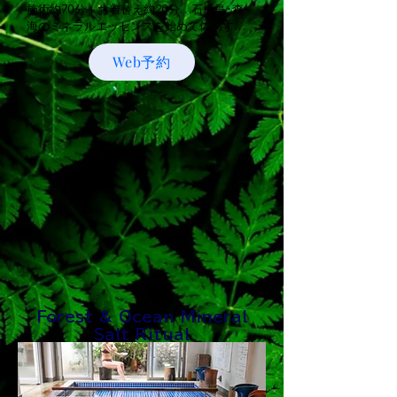
施術約70分＋お着替え約20分…石垣島･森･
海のミネラルエッセンスを始めて体感す
る“コース。　　　　　　　　　

Web予約
現地支払￥15,800円（税別）

クレジットカード利用可

…BIAN Deep Trance Ritual…

森・海・音に包まれる、深い感覚のリトリー
ト体験。

石垣島の海と森が育んだミネラルエッセン
ス、そしてセラピストが奏でるシンギングボ
ウルの倍音。

自然のチカラと音の波動がやさしく身体を包
み込み、まるで瞑想しているかのような、深
いリラクゼーションへと導きます。

Forest & Ocean Mineral
このトリートメントは、音と自然のエネルギ
Salt Ritual
ーが織りなすBIANだけの“デトックス・ヒー
リング”。

心とからだがゆるみ、本来の自分自身と静か