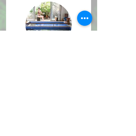
Oggi：Rituale Spa
Minerale Ishigaki Foresta
e Mare（fino a 5
persone）
15+ / Donne・Uomini・LGBT
benvenuti Durata: ~120 min / Solo
su prenotazione Costume richiesto /
Pagamento con carta Arrivare 10 min
prima
Scopri di più