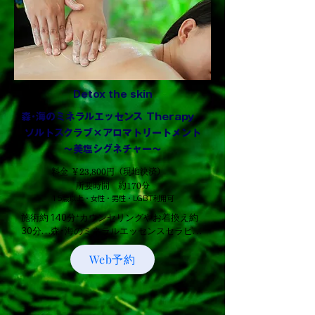
Detox the skin
森･海のミネラルエッセンス Therapy
​ソルトスクラブ×アロマトリートメント
～美塩シグネチャー～
料金 ￥23,800円（現地決済）
所要時間 約170分
15歳以上・女性・男性・LGBT利用可
施術約 140分⁺カウンセリングやお着換え約
30分…森･海のミネラルエッセンスセラピー
×石垣島産ソルトスクラブ体験。

Web予約
自然のエネルギーに包まれて、心ほぐれる時
間を八重山諸島の豊かな自然が育んだ、石垣
島産の海塩を贅沢に使用。ミネラル豊富な海
塩でお肌をやさしく磨き、古い角質を穏やか