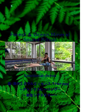
にオフ。

心地よいアロマとともに、心身ともに本来の
バランスへと整えていく、極上のスパトリー
トメントをご体感ください。

Forest & Ocean Mineral
Sound Ritual
「☀️晴天特典」晴天キャッシュバックのご案
内】

当店では、晴れの日のご利用をより楽しんで
いただけるよう、以下の特典を常設しており
ます。

対象： ご予約時間が 09:30～15:30 のお客様

内容： 当日、現地が 晴天 の場合、その場で 
Emotional detox
1,000円 をキャッシュバックいたします。

森･海のミネラルエッセンス Therapy
判断基準： 気象庁の当日予報または現地の
天候状況に基づき判断いたします。
～デトックスヒーリング～
～美塩シグネチャー～
料金 ￥15,800（税抜）所要時間 約90分
15歳以上・女性・男性・LGBT利用可