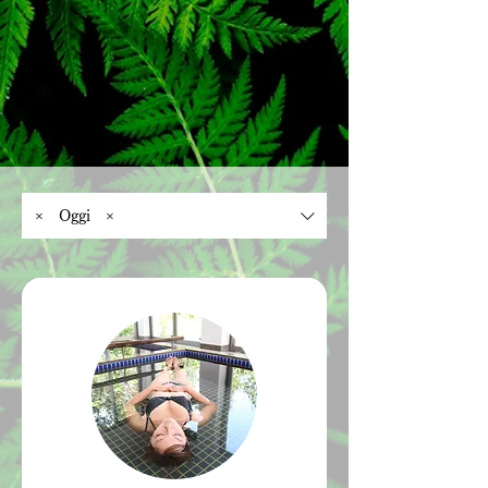
（ミネラルテラピーのご説明）

当店では、晴れの日のご利用をより楽しんで
いただけるよう、以下の特典を常設しており
※バスタオル付き。

ます。

※ミネラルテラピー入浴前にメイクはオフし
対象： ご予約時間が 09:30～15:30 のお客様

ていただきます。

内容： 当日、現地が 晴天 の場合、その場で 
（ミネラルの特性上、油分が浮きやすくなり
1,000円 をキャッシュバックいたします。

ます）

判断基準： 気象庁の当日予報または現地の
※ミネラルテラピー入浴は、水着着用となり
天候状況に基づき判断いたします。
ます。

× Oggi ×
水着レンタルをご希望の場合は、＋200円に
て承ります。