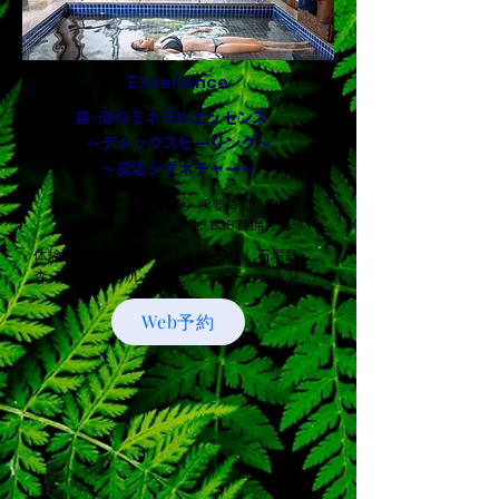
に向き合う時間をお届けします。

メニュー内容 所要時間 約100分

・カウンセリング 20分

Experience
（ミネラルテラピーのご説明・ご案内含む)

森･海のミネラルエッセンス
・シンギングボウルセラピー 80分

～デトックスヒーリング～
（シンギングボウルセラピー以外の入浴・ご
支度・サウナ・フリースクラブ)

～美塩シグネチャー～
料金 ￥14,300（税抜）所要時間 約60分
※バスタオル付き。

15歳以上・女性・男性・LGBT利用可
※ミネラルテラピー入浴前にメイクはオフし
ていただきます。

体験時間35分＋お着替え約20分…石垣島･
（ミネラルの特性上、油分が浮きやすくなり
森･海のミネラルエッセンスをチョット短い
ます）

時間で体感してみたい方向け“コース。（お
※ミネラルテラピー入浴は、水着着用となり
Web予約
支払一回で最大5名様まで対応可
ます。

能）　　　　　　　　　

水着レンタルをご希望の場合は、＋200円に
現地支払￥14,300円（税別）

て承ります。

クレジットカード利用可

「☀️晴天特典」晴天キャッシュバックのご案
内】

メニュー内容 所要時間 約60分
