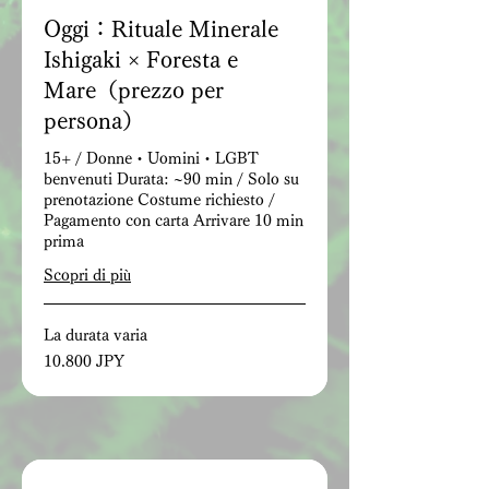
Oggi：Rituale Minerale
Ishigaki × Foresta e
Mare（prezzo per
persona）
15+ / Donne・Uomini・LGBT
benvenuti Durata: ~90 min / Solo su
prenotazione Costume richiesto /
Pagamento con carta Arrivare 10 min
prima
Scopri di più
La durata varia
10.800
10.800 JPY
yen
giapponesi