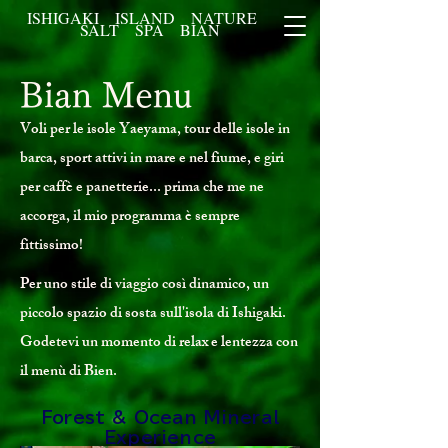
ISHIGAKI ISLAND NATURE ​
SALT SPA BIAN
Bian Menu
Voli per le isole Yaeyama, tour delle isole in
barca, sport attivi in mare e nel fiume, e giri
per caffè e panetterie... prima che me ne
accorga, il mio programma è sempre
fittissimo!
Per uno stile di viaggio così dinamico, un
piccolo spazio di sosta sull'isola di Ishigaki.
Godetevi un momento di relax e lentezza con
il menù di Bien.
Forest & Ocean Mineral
Experience