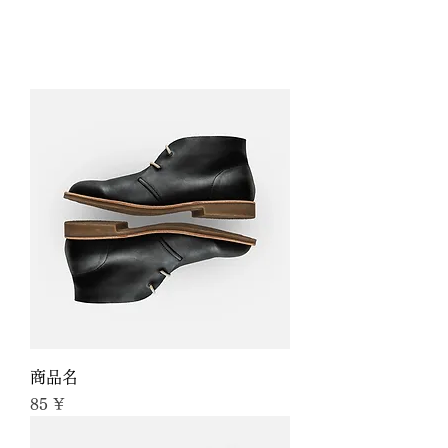
ISHIGAKI ISLAND NATURE ​
SALT SPA BIAN
商品名
Preis
85 ¥