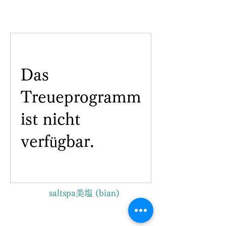
ISHIGAKI ISLAND NATURE ​
SALT SPA BIAN
Das
Treueprogramm
ist nicht
verfügbar.
saltspa美塩 (bian)